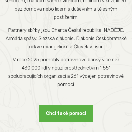
seniorům, matkám samoživitelkám, rodinám v krizi, lidem
bez domova nebo lidem s duševním a tělesným
postižením.
Partnery sbírky jsou Charita Česká republika, NADĚJE,
Armáda spásy, Slezská diakonie, Diakonie Českobratrské
církve evangelické a Člověk v tísni.
V roce 2025 pomohly potravinové banky více než
430 000 lidí v nouzi prostřednictvím 1 551
spolupracujících organizací a 261 výdejen potravinové
pomoci.
Chci také pomoci