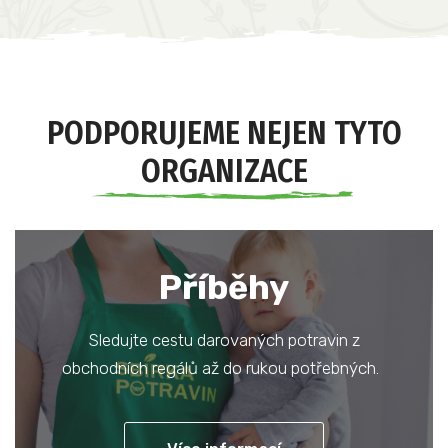
PODPORUJEME NEJEN TYTO
ORGANIZACE
Příběhy
Sledujte cestu darovaných potravin z
obchodních regálů až do rukou potřebných.