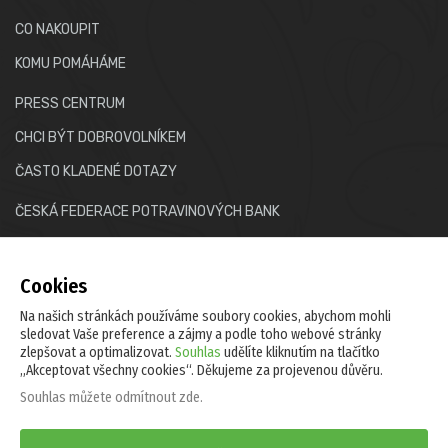
CO NAKOUPIT
KOMU POMÁHÁME
PRESS CENTRUM
CHCI BÝT DOBROVOLNÍKEM
ČASTO KLADENÉ DOTAZY
ČESKÁ FEDERACE POTRAVINOVÝCH BANK
E-mail:
info@potravinovabanka.cz
Cookies
Na našich stránkách používáme soubory cookies, abychom mohli
sledovat Vaše preference a zájmy a podle toho webové stránky
zlepšovat a optimalizovat.
Souhlas
udělíte kliknutím na tlačítko
„Akceptovat všechny cookies“. Děkujeme za projevenou důvěru.
Zásady ochrany osobních údajů
Informace o cookies
Souhlas můžete
odmítnout zde
.
Česká federace potravinových bank, z.s., nám. U lípy svobody
4/12, 107 00 Praha 10