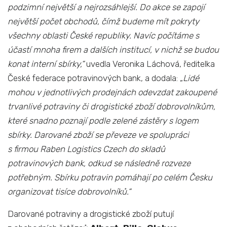
podzimní největší a nejrozsáhlejší. Do akce se zapojí
největší počet obchodů, čímž budeme mít pokryty
všechny oblasti České republiky. Navíc počítáme s
účastí mnoha firem a dalších institucí, v nichž se budou
konat interní sbírky,“
uvedla Veronika Láchová, ředitelka
České federace potravinových bank, a dodala: „
Lidé
mohou v jednotlivých prodejnách odevzdat zakoupené
trvanlivé potraviny či drogistické zboží dobrovolníkům,
které snadno poznají podle zelené zástěry s logem
sbírky. Darované zboží se převeze ve spolupráci
s firmou Raben Logistics Czech do skladů
potravinových bank, odkud se následně rozveze
potřebným. Sbírku potravin pomáhají po celém Česku
organizovat tisíce dobrovolníků.“
Darované potraviny a drogistické zboží putují