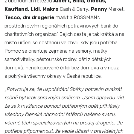
z obchodních řetězců
Albert, Billa, Globus,
Kaufland, Lidl, Makro
Cash & Carry
, Penny
Market,
Tesco, dm drogerie
markt a ROSSMANN
prostřednictvím regionálních potravinových bank do
charitativních organizací. Jejich cesta je tak krátká a na
místo určení se dostanou ve chvíli, kdy jsou potřeba.
Pomoc se orientuje zejména na seniory, matky
samoživitelky, pěstounské rodiny, děti z dětských
domovů, hendikepované či lidi bez domova a v nouzi
a pokrývá všechny okresy v České republice.
„Potvrzuje se, že uspořádání Sbírky potravin dvakrát
ročně byl krok správným směrem. Jsem opravdu rád,
že se k myšlence pomoci potřebným opět přihlásily
všechny členské obchodní řetězců našeho svazu,
včetně těch specializovaných na prodej drogerie. Je
potřeba připomenout, že vedle účasti v pravidelných