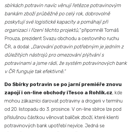
sbírkách potravin navíc věnují řetězce
potravinovým
bankám zboží průběžně po celý rok, dobrovolně
poskytují své logistické kapacity a pomáhají při
organizaci i řízení těchto projektů,“
připomněl Tomáš
Prouza, prezident Svazu obchodu a cestovního ruchu
ČR, a dodal:
„Darování potravin potřebným je jedním z
důležitých nástrojů pro omezování plýtvání s
potravinami a jsme rádi, že systém potravinových bank
v ČR funguje tak efektivně.“
Do Sbírky potravin se po jarní premiéře znovu
zapojí i on-line obchody iTesco a Rohlik.cz
, kde
mohou zákazníci darovat potraviny a drogerii v termínu
od 20. listopadu do 3. prosince. V on-line sbírce lze pod
příslušnou částkou věnovat balíček zboží, které klienti
potravinových bank upotřebí nejvíce. Jedná se