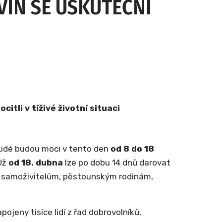
VIN SE USKUTEČNÍ
citli v tíživé životní situaci
 Lidé budou moci v tento den
od 8 do 18
 Už
od 18. dubna
lze po dobu 14 dnů darovat
ům samoživitelům, pěstounským rodinám,
pojeny tisíce lidí z řad dobrovolníků,