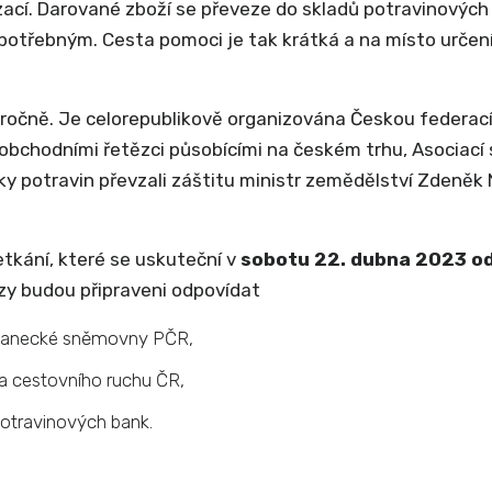
cí. Darované zboží se převeze do skladů potravinových
 potřebným. Cesta pomoci je tak krátká a na místo určení
t ročně. Je celorepublikově organizována Českou federac
 obchodními řetězci působícími na českém trhu, Asociac
y potravin převzali záštitu ministr zemědělství Zdeněk N
tkání, které se uskuteční v
sobotu 22. dubna 2023 od
azy budou připraveni odpovídat
slanecké sněmovny PČR,
a cestovního ruchu ČR,
potravinových bank.