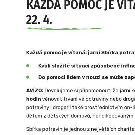
KAŽDÁ POMOC JE VÍT
22. 4.
Každá pomoc je vítaná: jarní Sbírka potr
Kvůli složité situaci způsobené inflac
Do pomoci lidem v nouzi se může zap
AVIZO:
Dovolujeme si připomenout, že jarní k
hodin
věnovat trvanlivé potraviny nebo drogi
potraviny i drogerii také prostřednictvím o
dětem z dětských domovů, hendikepovaným 
Sbírka potravin je jednou z největších charitat