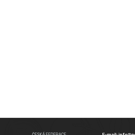
ČESKÁ FEDERACE
E-mail:
info@p