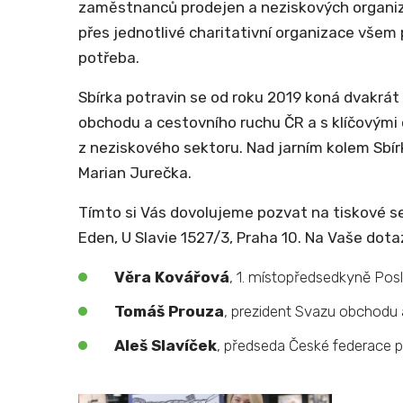
zaměstnanců prodejen a neziskových organiza
přes jednotlivé charitativní organizace všem
potřeba.
Sbírka potravin se od roku 2019 koná dvakrá
obchodu a cestovního ruchu ČR a s klíčovými
z neziskového sektoru. Nad jarním kolem Sbírk
Marian Jurečka.
Tímto si Vás dovolujeme pozvat na tiskové se
Eden, U Slavie 1527/3, Praha 10. Na Vaše dot
Věra Kovářová
, 1. místopředsedkyně Po
Tomáš Prouza
, prezident Svazu obchodu 
Aleš Slavíček
, předseda České federace 