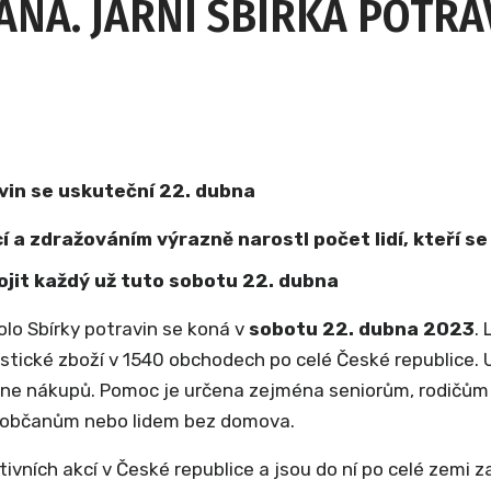
ANÁ. JARNÍ SBÍRKA POTRA
avin se uskuteční 22. dubna
í a zdražováním výrazně narostl počet lidí, kteří se o
ojit každý už tuto sobotu 22. dubna
olo Sbírky potravin se koná v
sobotu 22. dubna 2023
.
stické zboží v 1540 obchodech po celé České republice.
n-line nákupů. Pomoc je určena zejména seniorům, rodič
občanům nebo lidem bez domova.
ivních akcí v České republice a jsou do ní po celé zemi za